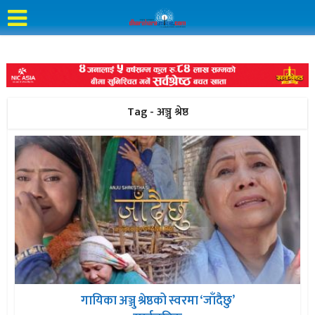
Tag - अञ्जु श्रेष्ठ
गायिका अञ्जु श्रेष्ठको स्वरमा ‘जाँदैछु’