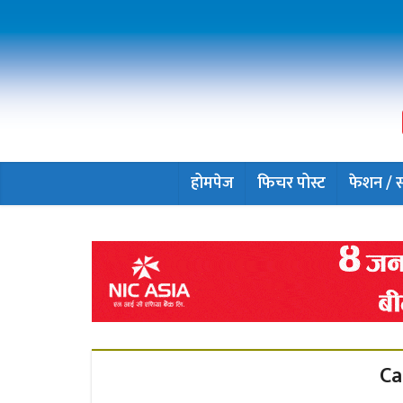
होमपेज
फिचर पोस्ट
फेशन / सौ
Ca