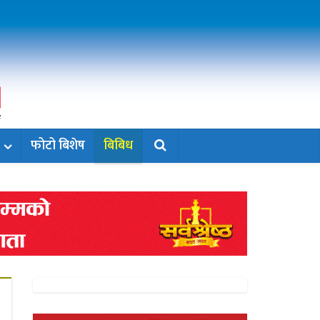
फोटो बिशेष
बिबिध