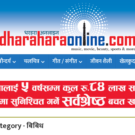
न्दर्य
चलचित्र
गीत / संगीत
जीवन शैली
खेलकुद
tegory - बिबिध