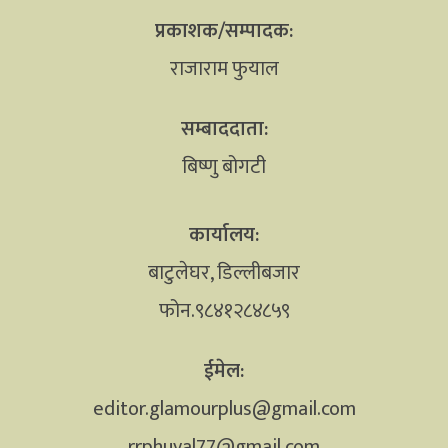
प्रकाशक/सम्पादक:
राजाराम फुयाल
सम्बाददाता:
बिष्णु बोगटी
कार्यालय:
बाटुलेघर, डिल्लीबजार
फोन.९८४१२८४८५९
ईमेल:
editor.glamourplus@gmail.com
rrphuyal77@gmail.com