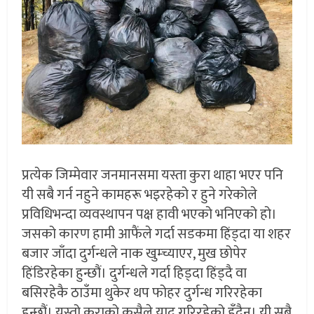
प्रत्येक जिम्मेवार जनमानसमा यस्ता कुरा थाहा भएर पनि
यी सबै गर्न नहुने कामहरू भइरहेको र हुने गरेकोले
प्रविधिभन्दा व्यवस्थापन पक्ष हावी भएको भनिएको हो।
जसको कारण हामी आफैंले गर्दा सडकमा हिंड्दा या शहर
बजार जाँदा दुर्गन्धले नाक खुम्च्याएर, मुख छोपेर
हिंडिरहेका हुन्छौं। दुर्गन्धले गर्दा हिड्दा हिंड्दै वा
बसिरहेकै ठाउँमा थुकेर थप फोहर दुर्गन्ध गरिरहेका
हुन्छौं। यस्तो कुराको कसैले याद गरिरहेको हुँदैन। यी सबै