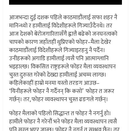
आजभन्दा दुई दशक पहिले काठमाडौंलाई सफा शहर नै
मानिन्थ्यो र हामीलाई विदेशीहरूले गिज्याउँदैनथे। तर
आज देशको बेरोजगारितासँगै ह्वात्तै बढेको जनघनत्वको
चापको कारण जहाँतहीं थुप्रिएको फोहर–मैला देखेर
काठमाडौंलाई विदेशीहरूले गिज्याइरहनु नै पर्दैन।
उनीहरूको अगाडि हामीलाई त्यसै पनि आत्माग्लानि
भइहाल्छ। विकसित राष्ट्रहरूले फोहर मैला व्यवस्थापन
चुस्त दुरुस्त गरेको देख्दा हामीलाई अचम्म लाग्छ।
कहिलेकाहीं हाम्रो मनमा यस्तो तरङग आउछ–
‘यिनीहरूले फोहर नै गर्दैनन् कि कसो’ फोहर त जरूर
गर्छन्। तर, फोहर व्यवस्थापन चुस्त ढङगले गर्छन्।
फोहर मैलाको पहिलो सिद्धान्त त फोहर नै नगर्नु हो।
हामीले फोहर नै गरेनौं भने फोहर मैला व्यवस्थापन त्यसै
पनि सरल भएर जान्छ। फोहर नै नगर्नु त सम्भव छैन। तर,