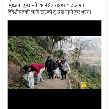
‘मुडअफ’ हुन्छ भने विकसित राष्टूहरूबाट आएका
विदेशीहरूको लागि टाउको दु:खाइ नहुने कुरै भएन।