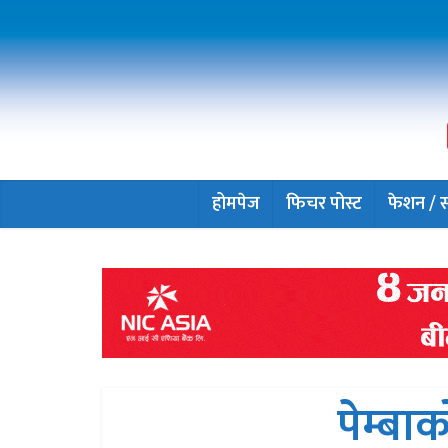
होमपेज
फिचर पोस्ट
फेशन / सौ
पेम्ब