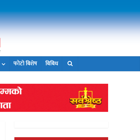
फोटो बिशेष
बिबिध