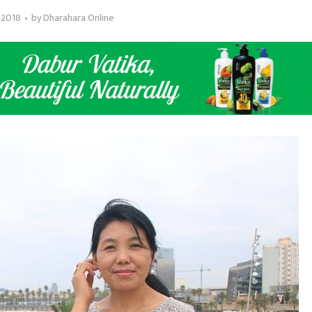
, 2018
by
Dharahara Online