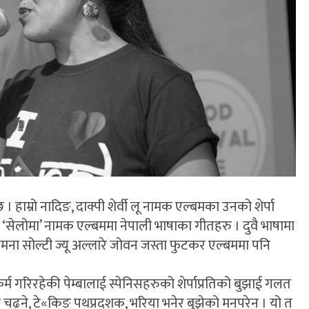
 हाम्रो नादिङ, दाक्पी शेर्वी लू नामक एल्बमका उनको शेर्पा
 ‘सेलोमा’ नामक एल्बममा नेपाली भाषाका गीतहरु । दुवै भाषामा
मना सोल्टी ज्यू अल्लारे जोवन जस्ता फुटकर एल्बममा पनि
्म गरिरहेकी पेम्बालाई स्पेनिसहरुको शेर्पाप्रतिको बुझाई गलत
हिमाल चढ्ने, टे«किङ पथप्रदशक, भरिया भनेर बुझेको मनपरेन । यो त