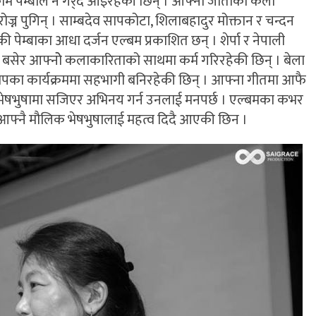
म पेम्बाले नै गर्र्दै आइरहेकी छिन् । आफ्नो जातीको कला
र रोज्न पुगिन् । साम्बदेव सापकोटा, शिलाबहादुर मोक्तान र चन्दन
की पेम्बाका आधा दर्जन एल्बम प्रकाशित छन् । शेर्पा र नेपाली
ा बसेर आफ्नोे कलाकारिताको साथमा कर्म गरिरहेकी छिन् । बेला
रोपका कार्यक्रममा सहभागी बनिरहेकी छिन् । आफ्ना गीतमा आफै
 भेषभुषामा सजिएर अभिनय गर्न उनलाई मनपर्छ । एल्बमका कभर
ा आफ्नै मौलिक भेषभुषालाई महत्व दिदै आएकी छिन ।