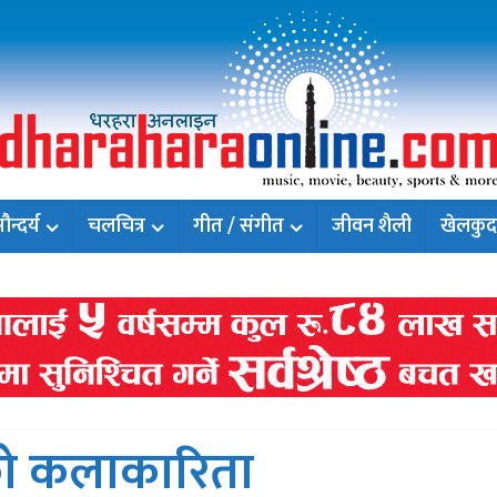
न्दर्य
चलचित्र
गीत / संगीत
जीवन शैली
खेलकुद
ाको कलाकारिता