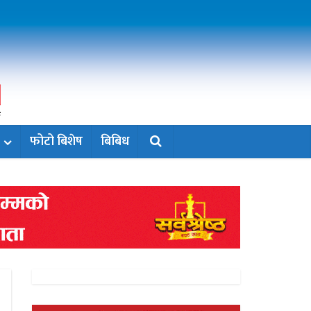
फोटो बिशेष
बिबिध