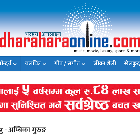
न्दर्य
चलचित्र
गीत / संगीत
जीवन शैली
खेलकुद
 - अम्बिका गुरुङ