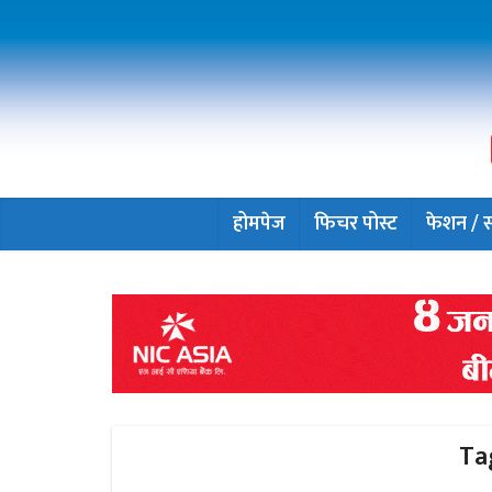
होमपेज
फिचर पोस्ट
फेशन / सौ
Tag