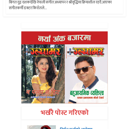
बिगत दुइ दशकदेखि नेपाली संगीत अध्यापन र श्रीवृद्धिमा क्रियाशील रहदै आएका
संगीतकर्मी डक्टर किरॉतले...
भर्खरै पोस्ट गरिएको