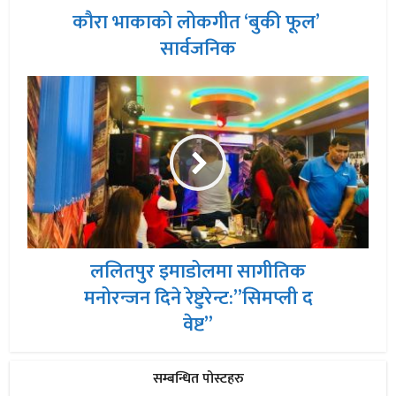
कौरा भाकाको लोकगीत ‘बुकी फूल’
सार्वजनिक
ललितपुर इमाडोलमा सागीतिक
मनोरन्जन दिने रेष्टुरेन्ट:”सिमप्ली द
वेष्ट”
सम्बन्धित पोस्टहरु