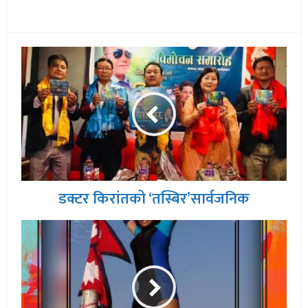
डक्टर किरांतको ‘तस्बिर’सार्वजनिक