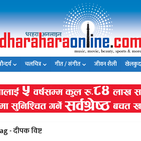
न्दर्य
चलचित्र
गीत / संगीत
जीवन शैली
खेलकुद
ag - दीपक विष्ट