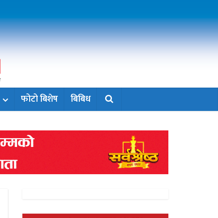
फोटो बिशेष
बिबिध