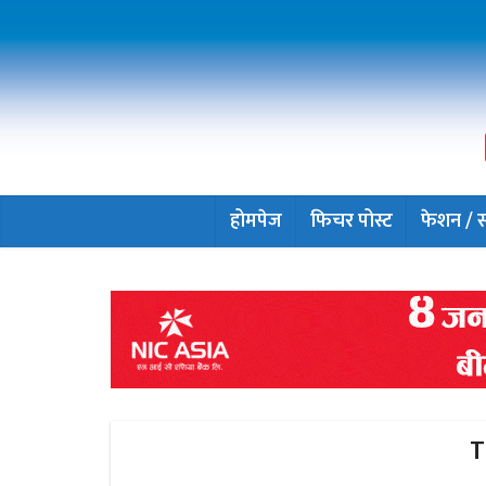
होमपेज
फिचर पोस्ट
फेशन / सौ
T