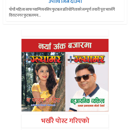
उपाधि जित्ने दाउमा
पाँचौं महिला साफ च्याम्पियनसिप फुटबल प्रतियोगिताको सम्पूर्ण तयारी पूरा भएसँगै
विराटनगर फुटबलमय...
भर्खरै पोस्ट गरिएको