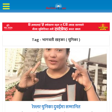
Tag - भागवती खड्का ( युनिका )
रेस्लर युनिका दुवईमा सम्मानित