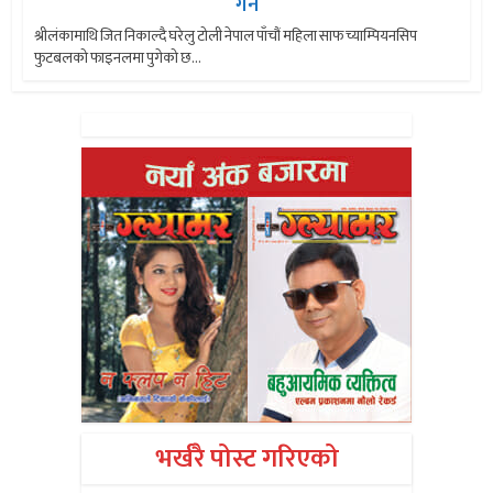
गर्ने
श्रीलंकामाथि जित निकाल्दै घरेलु टोली नेपाल पाँचौं महिला साफ च्याम्पियनसिप
फुटबलको फाइनलमा पुगेको छ...
भर्खरै पोस्ट गरिएको