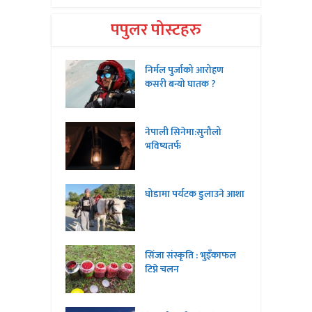
पपुलर पोस्टहरु
निर्मल पुर्जाको आरोहण
कसरी बन्यो घातक ?
नेपाली सिनेमा:सुनौलो
भविष्यतर्फ
घोडामा पर्यटक डुलाउने आशा
सिंजा संस्कृति : भुइँकाफल
टिप्ने चलन