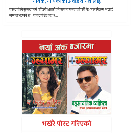
नायक, नायिकाको अवार्ड वेनिशालाई
यसवर्षको सुरुवातमै पहिलो अवार्डको रुपमा एनएफडिसी नेशनल फिल्म अवार्ड
सम्पन्न भएको छ ।गत वर्ष बैशाख १...
भर्खरै पोस्ट गरिएको