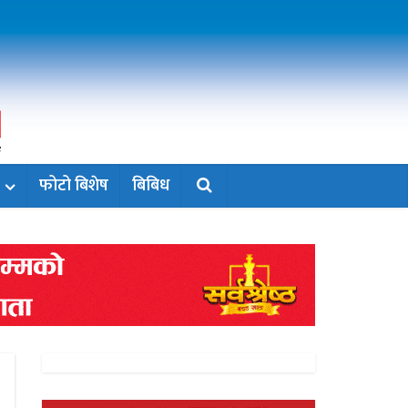
फोटो बिशेष
बिबिध