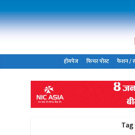
होमपेज
फिचर पोस्ट
फेशन / सौ
Tag 