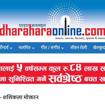
न्दर्य
चलचित्र
गीत / संगीत
जीवन शैली
खेलकुद
- शशिकला मोक्तान