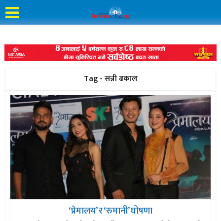
Tag - सन्नी ढकाल
‘प्रेमालय’ र ‘रुमानी’ घोषणा