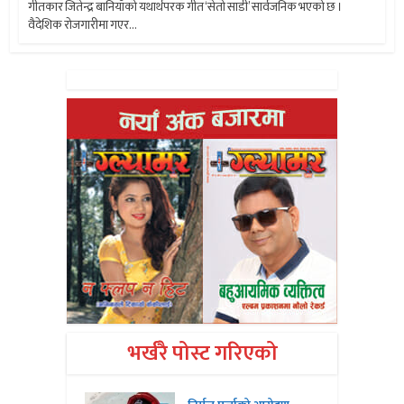
गीतकार जितेन्द्र बानियाँको यथार्थपरक गीत ‘सेतो साडी’ सार्वजनिक भएको छ ।
वैदेशिक रोजगारीमा गएर...
भर्खरै पोस्ट गरिएको