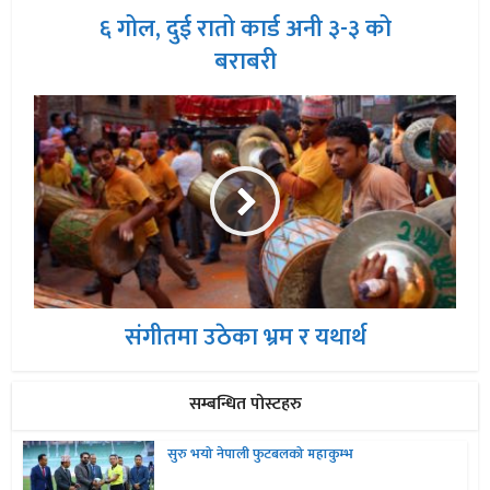
६ गोल, दुई रातो कार्ड अनी ३-३ को
बराबरी
संगीतमा उठेका भ्रम र यथार्थ
सम्बन्धित पोस्टहरु
सुरु भयो नेपाली फुटबलको महाकुम्भ