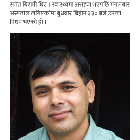
समेत बिरामी थिए । स्वास्थ्यमा असहज भएपछि मंगलबार
अस्पताल लगिएकोमा बुधबार बिहान ३ः३० बजे उनको
निधन भएको हो ।