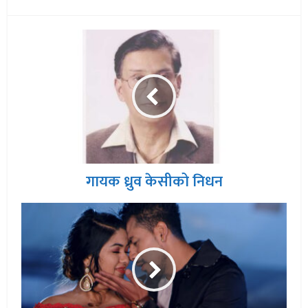
गायक ध्रुव केसीको निधन