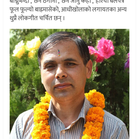
बाँच्नुभन्दा’, ‘छैन ठेगाना’, ‘छैन जानु कहीँ’, ‘हरियो बेलपत्र’
फूल फूल्यो बाह्रमासेको, आधीखोलाको लगायतका अन्य
थुप्रै लोकगीत चर्चित छन् ।