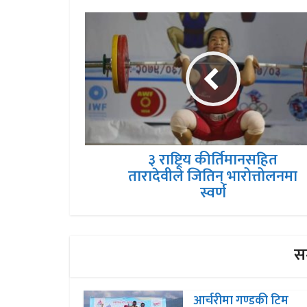
३ राष्ट्रिय कीर्तिमानसहित
तारादेवीले जितिन् भारोत्तोलनमा
स्वर्ण
सम
आर्चरीमा गण्डकी टिम