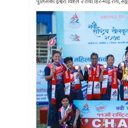
पुलिसकी ईश्वरी विष्टले २ तथा हिरन्माई रोय, सङ्