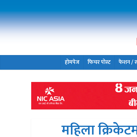
होमपेज
फिचर पोस्ट
फेशन / सौ
महिला क्रिकेटम