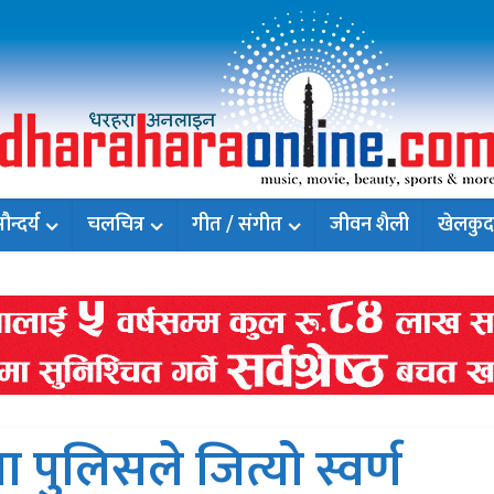
न्दर्य
चलचित्र
गीत / संगीत
जीवन शैली
खेलकुद
ा पुलिसले जित्यो स्वर्ण