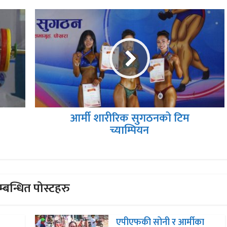
आर्मी शारीरिक सुगठनको टिम
च्याम्पियन
्बन्धित पोस्टहरु
एपीएफकी सोनी र आर्मीका