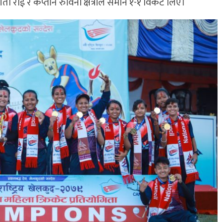
गीता राई र कप्तान रुविना क्षेत्रीले समान १-१ विकेट लिए।