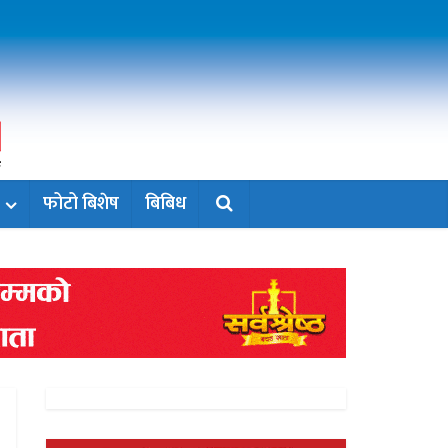
फोटो बिशेष
बिबिध