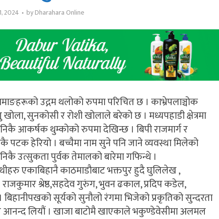
1, 2024
by
Dharahara Online
 तामाङहरूको उद्गम थलोको रुपमा परिचित छ । काभ्रेपलाञ्चोक
ु खोला, सुनकोसी र रोशी खोलाले बरेको छ । मध्यपहाडी क्षेत्रमा
ा निकै आकर्षक थुम्कोको रुपमा देखिन्छ । बिपी राजमार्ग र
निकै पटक हेरियो । बच्चैमा नाम सुने पनि जाने व्यवस्था मिलेको
िकै उत्सुकता पुर्वक तेमालको बारेमा गफिन्थे ।
थीहरु एकाबिहानै काठमाडौबाट भक्तपुर हुदै घुलिलेख ,
ौ । राजकुमार श्रेष्ठ,सहदेव गुरुंग, भुवन ढकाल, प्रदिप कडेल,
 । बिहानीपखको सूर्यको सुनौलो रंगमा भिजेको प्रकृतिको सुन्दरता
पुर आनन्द लियौं । खाजा बाटोमै खाएकाले भकुण्डेवेसीमा अलमल