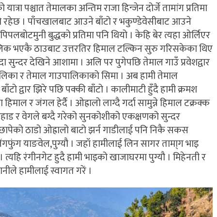
्रा पश्चात तेमालका अन्तिम राजा हिन्जेन दोर्जे तामांग प्रतिमा
ो रहेछ । पाँचखालबाट आउने बाँटो र भकुण्डेवेसीबाट आउने
पलबोटमुनी बुद्धको प्रतिमा पनि थियो । केहि बेर त्यहा ओर्लिएर
शालिक भएकै ठाउबाट उत्तरतिर हिमाल टल्किन सुरु गरिसकेका थिए
न्दा सुन्दर देखिने आशामा । अलि पर पुगेपछि तेमाल गाउँ प्रवेशद्वार
गरपालिका र तेमाल गाउपालिकाको सिमा । अब हामी तेमाल
ची बाँटो द्वार झिरे पछि पक्की बाँटो । कालीमाटी हुँदै हामी क्रमश
ल र जंगल हेर्दै । ओह्रालो लाग्दै गर्दा सामुन्ने हिमाल टक्रक्क
पहाड र वेगले बग्दै गरेको सुनकोशीको एकक्षणको सुन्दर
ंगा छापेको ठाडो ओह्रालो बाटो झर्न गाडीलाई पनि निकै सकस
ेलेंगफुंग याङवेल,पुग्यौ । जहॉ हामीलाई लिन सागर तामा्ग भाइ
 त्यहि रंगीनगेट हुदै हामी भाइको खाजाघरमा पुग्यौ । मिहेनती र
ीले हामीलाई स्वागत गरें ।