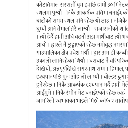
कोटतिमाल सरसर्ती घुमाइपछि हामी ३० मिनेटको यात
स्थलमा पुग्यौ । निकै आकर्षक प्रतिमा बनाईएक
बाटोको संगम स्थल पनि रहेछ यो ठाउ । नजिकै पि
घुम्यौ अनि तेमालतिरै लाग्यौ । राजारानीको 
। त्यो हेर्दै हामी अधि बढ्यौ अझ माथीबाट त्यो भ
आयो । द्वारले नै छुट्टाएको रहेछ नमोबुद्ध न
गाउपालिका क्षेत्र प्रवेश गर्यौ । द्वार अगाडी कच्
उकालो लागिरहेका थियौ । बसबाट नै वरिपरिका हिमा
देखियो, अन्नपूर्णदेखि सगरमाथासम्म । हिमाल, 
दृश्यपानपछि पुनः ओह्रालो लाग्यौं । बोल्डर ढु
हुनेरहेछ । निकै आकर्षक दृश्यपान गर्दै हामी ग
आईपुगे । निकै रंगीन गेट बनाईएको रहेछ त्यहॉ ।
जागरिलो स्वभावका भाइले मिठो कफि र तातोपान