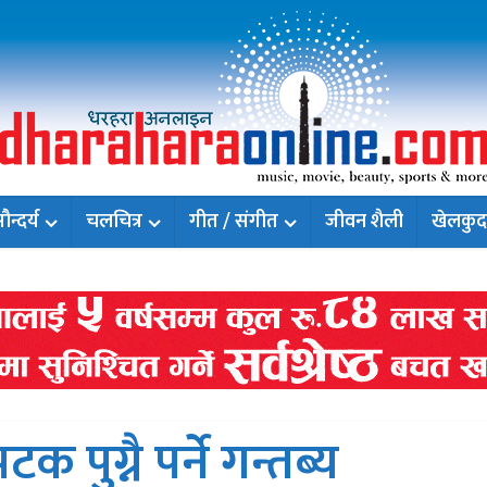
न्दर्य
चलचित्र
गीत / संगीत
जीवन शैली
खेलकुद
 पुग्नै पर्ने गन्तब्य