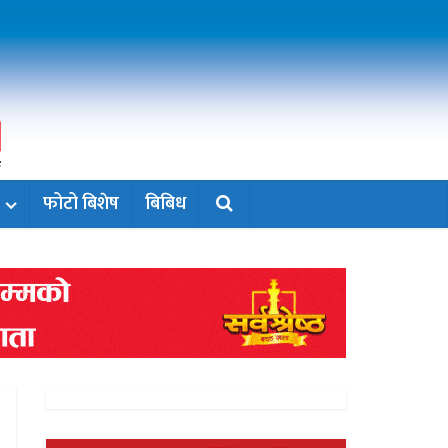
फोटो बिशेष
बिबिध