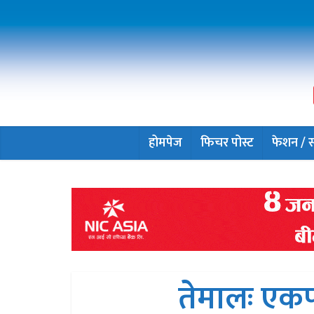
होमपेज
फिचर पोस्ट
फेशन / सौ
तेमालः एकपटक