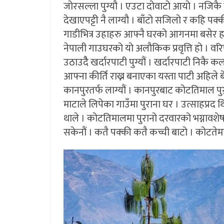
जोरसल्ला पुग्यौ । एउटा दोवाटो आयो । नजिकै
देखाएपट्टी नै लाग्यौ । बाँटो सजिलो र कहि पक्
गाडीभित्र उहाहरु आफ्नै घरको आगनमा बसेर ह
नेपाली गाउघरको यो अलौकिक प्रवृत्ति हो । वरिपर
उठाउदैै खर्दारपाटी पुग्यौं । खर्दारपाटी निकै
आफ्ना कीर्ति राख्न बनाएका यस्ता पाटी अहिले 
कानपुरतर्फ लाग्यौं । कानपुरबाट कोटतिमाल पु
माटाले लिपेका गाउँमा पुराना घर । उत्साहप्रद थि
थाले । कोटतिमालमा पुरानो दरवारको भग्नावशेष
सकेनौं । कतै पक्की कतै कच्ची बाटो । कोटतेमा