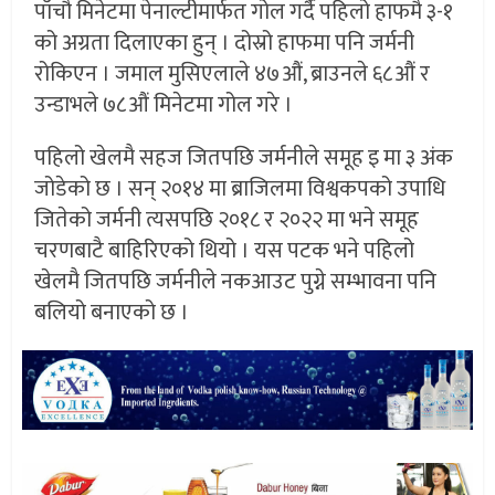
पाँचौ मिनेटमा पेनाल्टीमार्फत गोल गर्दै पहिलो हाफमै ३-१
को अग्रता दिलाएका हुन् । दोस्रो हाफमा पनि जर्मनी
रोकिएन । जमाल मुसिएलाले ४७औं, ब्राउनले ६८औं र
उन्डाभले ७८औं मिनेटमा गोल गरे ।
पहिलो खेलमै सहज जितपछि जर्मनीले समूह इ मा ३ अंक
जोडेको छ । सन् २०१४ मा ब्राजिलमा विश्वकपको उपाधि
जितेको जर्मनी त्यसपछि २०१८ र २०२२ मा भने समूह
चरणबाटै बाहिरिएको थियो । यस पटक भने पहिलो
खेलमै जितपछि जर्मनीले नकआउट पुग्ने सम्भावना पनि
बलियो बनाएको छ ।