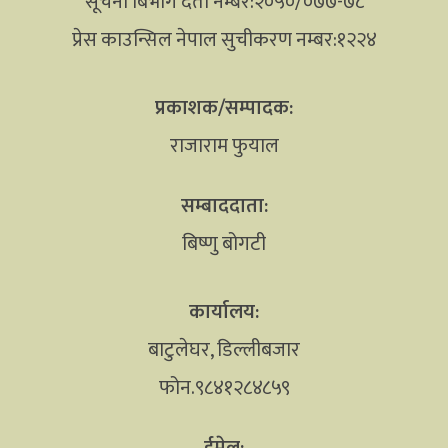
सूचना बिभाग दर्ता नम्बर:२०५०/०७७-७८
प्रेस काउन्सिल नेपाल सुचीकरण नम्बर:१२२४
प्रकाशक/सम्पादक:
राजाराम फुयाल
सम्बाददाता:
बिष्णु बोगटी
कार्यालय:
बाटुलेघर, डिल्लीबजार
फोन.९८४१२८४८५९
ईमेल: