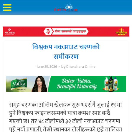
विश्वकप नकआउट चरणको
समीकरण
by
June 25, 2026
Dharahara Online
समूह चरणका अन्तिम खेलहरू सुरु भएसँगै जुलाई १९ मा
हुने विश्वकप फाइनलसम्मको यात्रा क्रमशः स्पष्ट बन्दै
गएको छ। तर ४८ टोलीमध्ये ३२ टोली नकआउट चरणमा
पुग्ने नयाँ प्रणाली, तेस्रो स्थानका टोलीहरूको छुट्टै तालिका