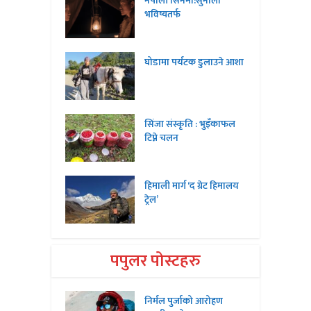
नेपाली सिनेमा:सुनौलो
भविष्यतर्फ
घोडामा पर्यटक डुलाउने आशा
सिंजा संस्कृति : भुइँकाफल
टिप्ने चलन
हिमाली मार्ग ‘द ग्रेट हिमालय
ट्रेल’
पपुलर पोस्टहरु
निर्मल पुर्जाको आरोहण