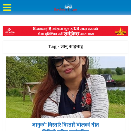
Tag - जानु काङ्बाङ्ग
जानुको ‘बिस्तारै बिस्तारै’बोलको गीत