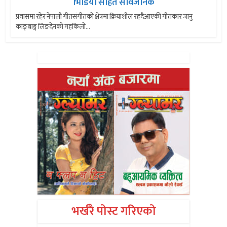
भिडियो सहित सार्वजनिक
प्रवासमा रहेर नेपाली गीतसंगीतको क्षेत्रमा क्रियाशील रहदैआएकी गीतकार जानु
काङ्बाङ्ग लिङदेनको गहकिलो...
भर्खरै पोस्ट गरिएको