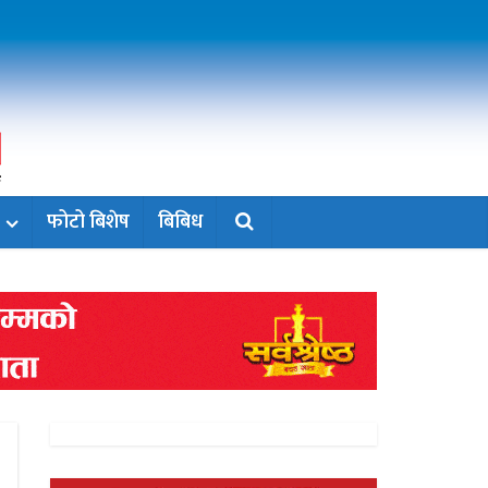
फोटो बिशेष
बिबिध