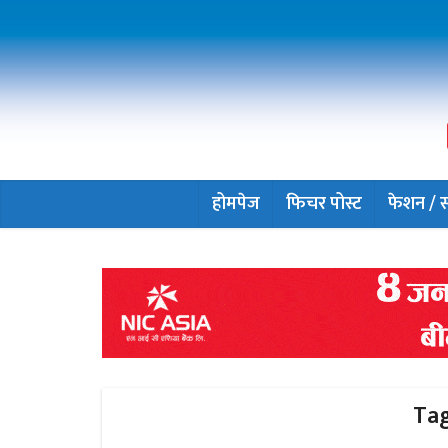
होमपेज
फिचर पोस्ट
फेशन / सौ
Tag 