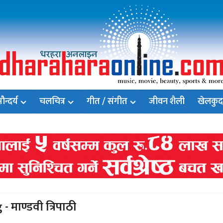
न्दर्य
चलचित्र
गीत / संगीत
जीवन शैली
खेलकुद
- माण्डवी त्रिपाठी