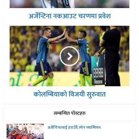
अर्जेन्टिना नकआउट चरणमा प्रवेश
कोलम्बियाको विजयी सुरुवात
सम्बन्धित पोस्टहरु
अर्जेन्टिनालाई हराउँदै स्पेन च्याम्पियन