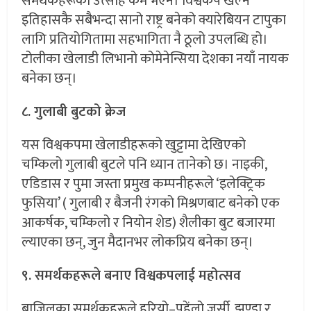
समर्थकहरूको उत्साह कम भएन। विश्वकप खेल्ने
इतिहासकै सबैभन्दा सानो राष्ट्र बनेको क्यारेबियन टापुका
लागि प्रतियोगितामा सहभागिता नै ठूलो उपलब्धि हो।
टोलीका खेलाडी लिभानो कोमेनेन्सिया देशका नयाँ नायक
बनेका छन्।
८. गुलाबी बुटको क्रेज
यस विश्वकपमा खेलाडीहरूको खुट्टामा देखिएको
चम्किलो गुलाबी बुटले पनि ध्यान तानेको छ। नाइकी,
एडिडास र पुमा जस्ता प्रमुख कम्पनीहरूले ‘इलेक्ट्रिक
फुसिया’ ( गुलाबी र बैजनी रंगको मिश्रणबाट बनेको एक
आकर्षक, चम्किलो र नियोन शेड) शैलीका बुट बजारमा
ल्याएका छन्, जुन मैदानभर लोकप्रिय बनेका छन्।
९. समर्थकहरूले बनाए विश्वकपलाई महोत्सव
ब्राजिलका समर्थकहरूले हरियो–पहेंलो जर्सी, झण्डा र