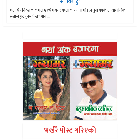
सो विथ टु’
चलचित्र निर्देशक कमल एक्चै मगर र कलाकार तथा मोडल मुना कार्कीले सामाजिक
सञ्जाल युट्युबमार्फत ‘प्याक...
भर्खरै पोस्ट गरिएको