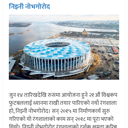
निझ्नी नोभगोरोद
जुन १४ तारिखदेखि रुसमा आयोजना हुने २१औं विश्वकप
फुटबललाई ध्यानमा राखी तयार पारिएको नयाँ रंगशाला
हो, निझ्नी नोभगोरोद। सन् २०१५ मा निर्माणकार्य सुरु
गरिएको यो रंगशालाको काम सन् २०१८ मा पूरा भएको
थियो। निझ्नी नोभगोरोद रंगशालाको दर्शक क्षमता करिब