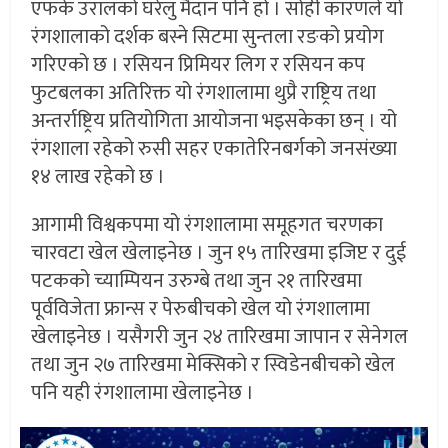
एफके उरालको घरेलु मैदान पनि हो । सोही कारणले यो
रंगशालाको दर्शक बस्ने सिटमा सुन्तला रङको प्रयोग
गरिएको छ । रसियन प्रिमियर लिग र रसियन कप
फुटबलका अतिरिक्त यो रंगशालामा थुप्रै राष्ट्रिय तथा
अन्तर्राष्ट्रिय प्रतियोगिता आयोजना भइसकेका छन् । यो
रंगशाला रहेको रुसी सहर एकातेरिनबर्गको जनसंख्या
१४ लाख रहेको छ ।
आगामी विश्वकपमा यो रंगशालामा समूहगत चरणका
चारवटा खेल खेलाइनेछ । जुन १५ तारिखमा इजिप्ट र दुई
पटकको च्याम्पियन उरुग्बे तथा जुन २१ तारिखमा
पूर्वविजेता फ्रान्स र पेरुबीचको खेल यो रंगशालामा
खेलाइनेछ । यसैगरी जुन २४ तारिखमा जापान र सेनेगल
तथा जुन २७ तारिखमा मेक्सिको र स्विडेनबीचको खेल
पनि यही रंगशालामा खेलाइनेछ ।