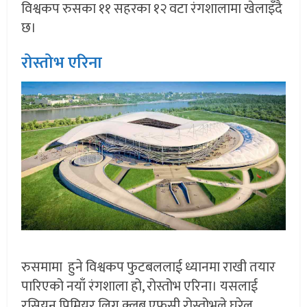
विश्वकप रुसका ११ सहरका १२ वटा रंगशालामा खेलाइँदै
छ।
रोस्तोभ एरिना
रुसमामा हुने विश्वकप फुटबललाई ध्यानमा राखी तयार
पारिएको नयाँ रंगशाला हो, रोस्तोभ एरिना। यसलाई
रसियन प्रिमियर लिग क्लब एफसी रोस्तोभले घरेलु