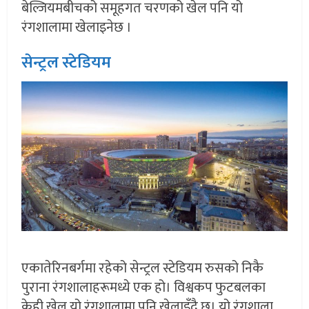
बेल्जियमबीचको समूहगत चरणको खेल पनि यो
रंगशालामा खेलाइनेछ ।
सेन्ट्रल स्टेडियम
एकातेरिनबर्गमा रहेको सेन्ट्रल स्टेडियम रुसको निकै
पुराना रंगशालाहरूमध्ये एक हो। विश्वकप फुटबलका
केही खेल यो रंगशालामा पनि खेलाइँदै छ। यो रंगशाला