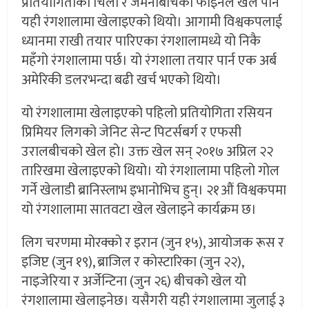
प्रतियोगिताको चिली र जर्मनीबीचको फाइनल खेल पनि
यही रंगशालामा खेलाइएको थियो। आगामी विश्वकपलाई
ध्यानमा राखी तयार पारिएका रंगशालामध्ये यो निकै
महँगो रंगशालामा पर्छ। यो रंगशाला तयार पार्न एक अर्ब
अमेरिकी डलरभन्दा बढी खर्च भएको थियो।
यो रंगशालामा खेलाइएको पहिलो प्रतियोगिता रसियन
प्रिमियर लिगको जेनिट सेन्ट पिटर्सबर्ग र एफसी
उरालबीचको खेल हो। उक्त खेल सन् २०१७ अप्रिल २२
तारिखमा खेलाइएको थियो। यो रंगशालामा पहिलो गोल
गर्ने खेलाडी ब्रानिस्लाभ इभानोभिच हुन्। २१औं विश्वकपमा
यो रंगशालामा सातवटा खेल खेलाइने कार्यक्रम छ।
लिग चरणमा मोरक्को र इरान (जुन १५), आयोजक रूस र
इजिप्ट (जुन १९), ब्राजिल र कोस्टारिका (जुन २२),
नाइजेरिया र अर्जेन्टिना (जुन २६) बीचको खेल यो
रंगशालामा खेलाइनेछ। यसैगरी यही रंगशालामा जुलाई ३