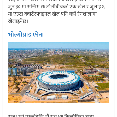
जुन ३० मा अन्तिम १६ टोलीबीचको एक खेल र जुलाई ६
मा एउटा क्वार्टरफाइनल खेल पनि यही रंगशालामा
खेलाइनेछ।
भोल्गोग्राड एरेना
राजधानी मस्कोदेखि नौ सय ४१ किलोमिटर टाढा