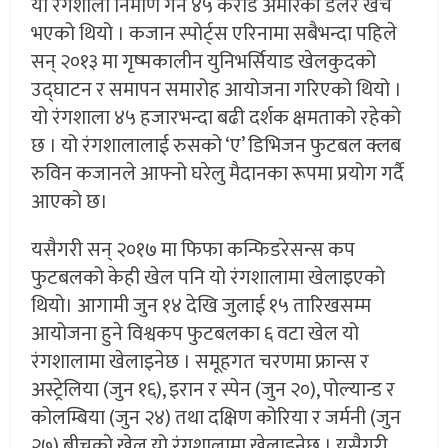
यो रंगशाला निर्माण गर्न ४५ करोड अमेरिकी डलर खर्च
भएको थियो । कजान स्पोर्ट्स एरिनामा सबैभन्दा पहिले
सन् २०१३ मा गृष्मकालीन युनिभर्सियाड खेलकुदको
उद्घाटन र समापन समारोह आयोजना गरिएको थियो ।
यो रंगशाला ४५ हजारभन्दा बढी दर्शक क्षमताको रहेको
छ । यो रंगशालालाई रुसको ‘ए’ डिभिजन फुटबल क्लब
रुविन कजानले आफ्नो घरेलु मैदानका रूपमा प्रयोग गर्दै
आएको छ।
यसैगरी सन् २०१७ मा फिफा कन्फिडरेसन्स कप
फुटबलको केही खेल पनि यो रंगशालामा खेलाइएको
थियो। आगामी जुन १४ देखि जुलाई १५ तारिखसम्म
आयोजना हुने विश्वकप फुटबलका ६ वटा खेल यो
रंगशालामा खेलाइनेछ । समूहगत चरणमा फ्रान्स र
अस्ट्रेलिया (जुन १६), इरान र स्पेन (जुन २०), पोल्यान्ड र
कोलम्बिया (जुन २४) तथा दक्षिण कोरिया र जर्मनी (जुन
२७) बीचको खेल यो रंगशालामा खेलाइनेछ । यसैगरी