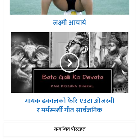
लक्ष्मी आचार्य
गायक ढकालको फेरि एउटा ओजस्वी
र मर्मस्पर्शी गीत सार्वजनिक
सम्बन्धित पोस्टहरु