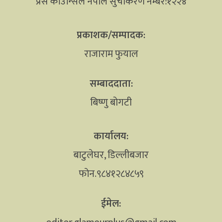
प्रेस काउन्सिल नेपाल सुचीकरण नम्बर:१२२४
प्रकाशक/सम्पादक:
राजाराम फुयाल
सम्बाददाता:
बिष्णु बोगटी
कार्यालय:
बाटुलेघर, डिल्लीबजार
फोन.९८४१२८४८५९
ईमेल: