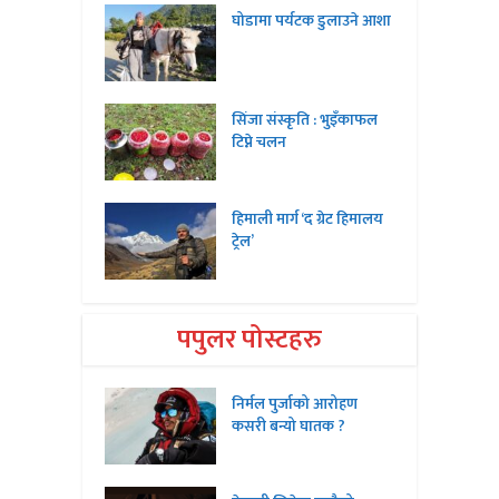
घोडामा पर्यटक डुलाउने आशा
सिंजा संस्कृति : भुइँकाफल
टिप्ने चलन
हिमाली मार्ग ‘द ग्रेट हिमालय
ट्रेल’
पपुलर पोस्टहरु
निर्मल पुर्जाको आरोहण
कसरी बन्यो घातक ?