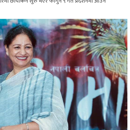
सारमा छायॉकंन सुरु भएर फागुन ९ गते प्रदर्शनमा आउने