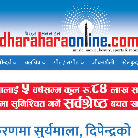
न्दर्य
चलचित्र
गीत / संगीत
जीवन शैली
खेलकुद
रणमा सुर्यमाला, दिपेन्द्रको