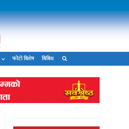
फोटो बिशेष
बिबिध