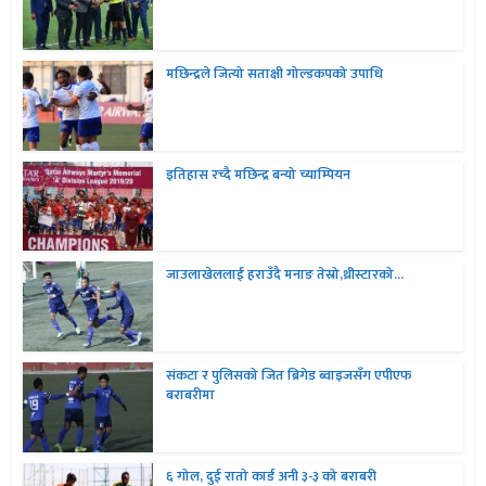
मछिन्द्रले जित्यो सताक्षी गोल्डकपको उपाधि
इतिहास रच्दै मछिन्द्र बन्यो च्याम्पियन
जाउलाखेललाई हराउँदै मनाङ तेस्रो,थ्रीस्टारको...
संकटा र पुलिसको जित ब्रिगेड ब्वाइजसँग एपीएफ
बराबरीमा
६ गोल, दुई रातो कार्ड अनी ३-३ को बराबरी