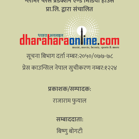
ग्लामर प्लस प्रडक्शन एण्ड मिडिया हाउस
प्रा.लि. द्वारा संचालित
सूचना बिभाग दर्ता नम्बर:२०५०/०७७-७८
प्रेस काउन्सिल नेपाल सुचीकरण नम्बर:१२२४
प्रकाशक/सम्पादक:
राजाराम फुयाल
सम्बाददाता:
बिष्णु बोगटी