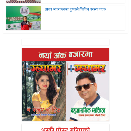
ढाका म्याराथनमा पुष्पाले जितिन् कास्य पदक
भर्खरै पोस्ट गरिएको