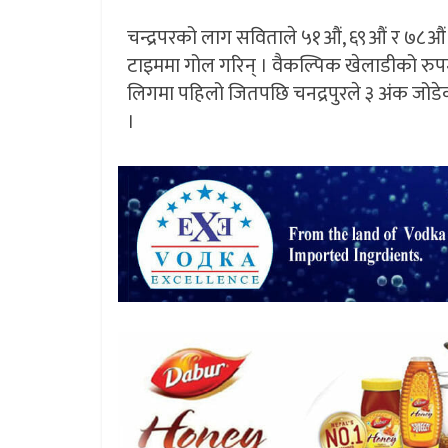
चन्द्रपरको लाग सविताले ५१औं, ६९औं र ७८औं म
टाइममा गोल गरिन् । वैकल्पिक खेलाडीको रुपम
लिगमा पहिलो जितपछि चनद्रपुरले ३ अंक जोडे
।