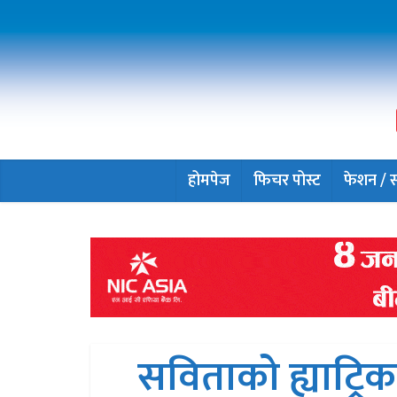
होमपेज
फिचर पोस्ट
फेशन / सौ
सविताको ह्याट्रिक