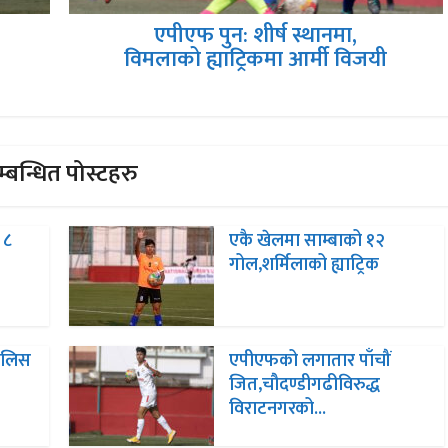
एपीएफ पुन: शीर्ष स्थानमा,
विमलाको ह्याट्रिकमा आर्मी विजयी
्बन्धित पोस्टहरु
 ८
एकै खेलमा साम्बाको १२
गोल,शर्मिलाको ह्याट्रिक
पुलिस
एपीएफको लगातार पाँचौं
जित,चौदण्डीगढीविरुद्ध
विराटनगरको...