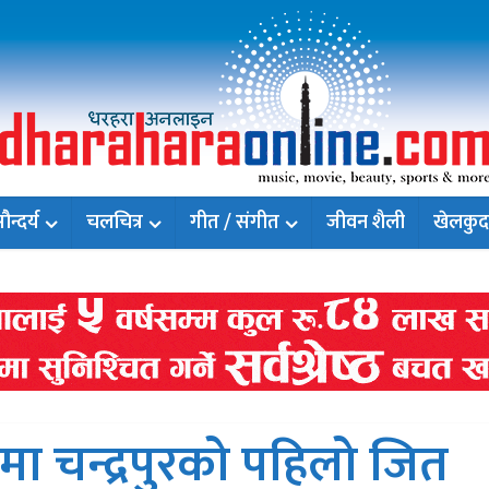
न्दर्य
चलचित्र
गीत / संगीत
जीवन शैली
खेलकुद
मा चन्द्रपुरको पहिलो जित