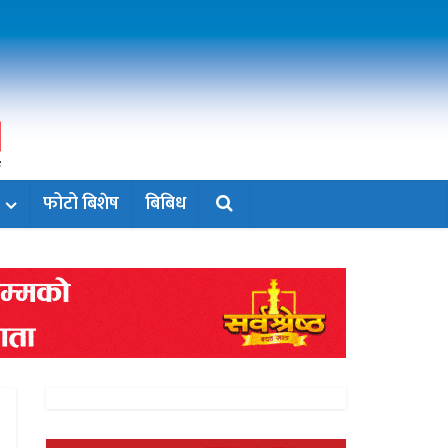
फोटो बिशेष
बिबिध