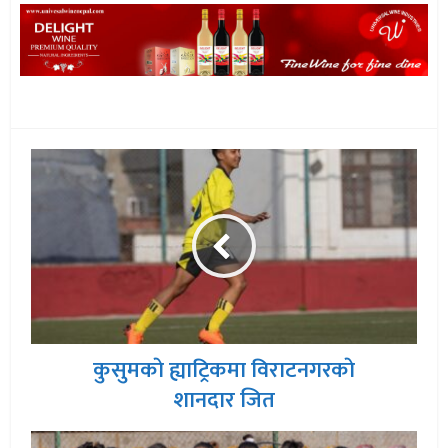
कुसुमकाे ह्याट्रिकमा विराटनगरकाे
शानदार जित