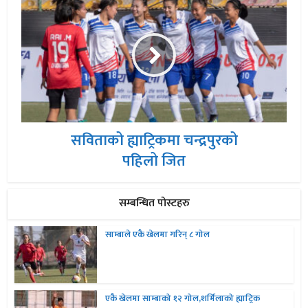
सविताको ह्याट्रिकमा चन्द्रपुरको
पहिलो जित
सम्बन्धित पोस्टहरु
साम्बाले एकै खेलमा गरिन् ८ गोल
एकै खेलमा साम्बाको १२ गोल,शर्मिलाको ह्याट्रिक