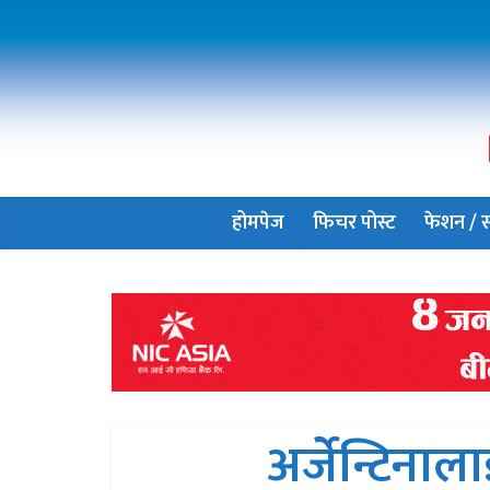
होमपेज
फिचर पोस्ट
फेशन / सौ
अर्जेन्टिना