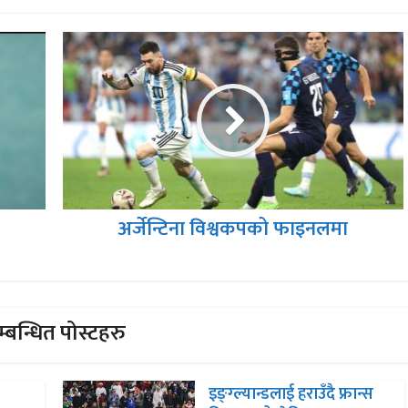
अर्जेन्टिना विश्वकपको फाइनलमा
्बन्धित पोस्टहरु
इङ्ग्ल्यान्डलाई हराउँदै फ्रान्स