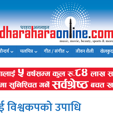
न्दर्य
चलचित्र
गीत / संगीत
जीवन शैली
खेलकुद
लाई विश्वकपको उपाधि