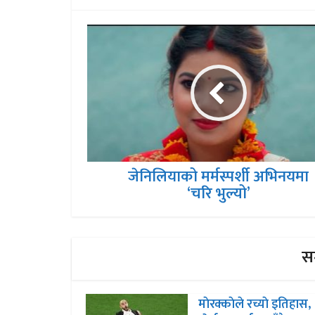
जेनिलियाको मर्मस्पर्शी अभिनयमा
‘चरि भुल्यो’
सम
माेरक्काेले रच्याे इतिहास,