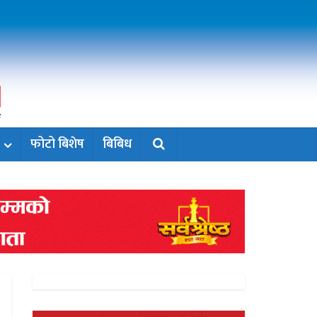
फोटो बिशेष
बिबिध