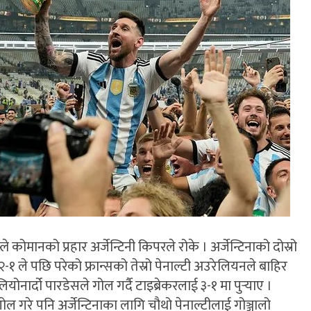
ले कोमानको प्रहार अर्जेन्टिनी किपरले रोके । अर्जेन्टिनाको दोस्रो
१ ले पछि परेको फ्रान्सको तेस्रो पेनाल्टी अउरेलियनले बाहिर
 लियोनार्दो पारडेसले गोल गर्दै टाइब्रेकरलाई ३-१ मा पुर्‍याए ।
ोल गरे पनि अर्जेन्टिनाका लागि चौथो पेनाल्टीलाई गोञ्जालो