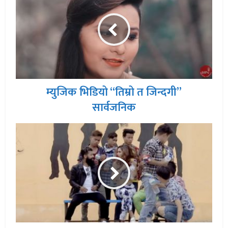
म्युजिक भिडियो “तिम्रो त जिन्दगी”
सार्वजनिक