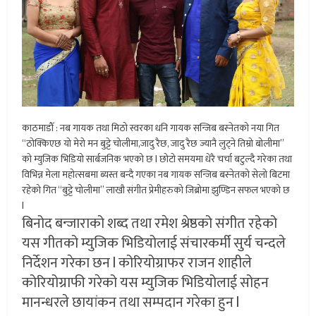
काठमाडौँ : नब गायक तथा मिठो स्वरका धनि गायक सन्जिब बस्नेतको नया गित
“ठोक्किएछ यो मेरो मन बुट्टे चोलीमा,जादु रैछ, जादु रैछ ज्यानै लुट्ने तिम्रो बोलीमा”
को म्युजिक भिडियो सार्बजनिक भएको छ l छोटो समयमा धेरै चर्चा बटुल्दै गरेका तथा
विभिन्न मेला महोत्सबमा ब्यस्त बन्दै गएका नब गायक सन्जिब बस्नेतको सेलो बिटमा
रहेको गित “बुट्टे चोलीमा” लाखौ संगीत प्रेमीहरुको जिब्रोमा झुण्डिन सफल भएको छ
l
बिनोद बन्जाराको शब्द तथा रमेश श्रेष्ठको संगीत रहेको
यस गीतको म्युजिक भिडियोलाई संचारकर्मी सुर्य चन्दले
निर्देशन गरेका छन l कोरियोग्राफर राजन शाहीले
कोरियोग्राफी गरेको यस म्युजिक भिडियोलाई सोहन
मानन्धरले छायांकन तथा सम्पदान गरेका हुन l