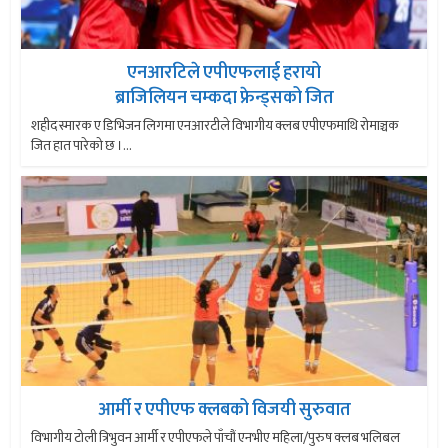
एनआरटिले एपीएफलाई हरायो
ब्राजिलियन चम्कदा फ्रेन्ड्सको जित
शहीद स्मारक ए डिभिजन लिगमा एनआरटीले विभागीय क्लब एपीएफमाथि रोमाञ्चक
जित हात पारेको छ ।...
आर्मी र एपीएफ क्लबको विजयी सुरुवात
विभागीय टोली त्रिभुवन आर्मी र एपीएफले पाँचौं एनभीए महिला/पुरुष क्लब भलिबल