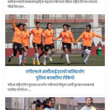
सावित्रा भण्डारी साम्बाकाे ह्याट्रिक मद्दतमा एपीएफले महिला राष्ट्रिय लिगमा लगातार
चाैथाे जित हात...
एपीएफले आर्मीलाई हरायो वालिङसँग
पुलिस बराबरीमा रोकियो
महिला राष्ट्रिय लिग फुटबल अन्तर्गत एपीएफले त्रिभुवन आर्मी फुटबल क्लबलाई
पराजित गरेको छ ।...