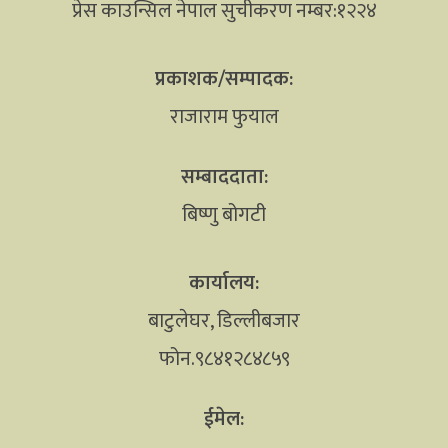
प्रेस काउन्सिल नेपाल सुचीकरण नम्बर:१२२४
प्रकाशक/सम्पादक:
राजाराम फुयाल
सम्बाददाता:
बिष्णु बोगटी
कार्यालय:
बाटुलेघर, डिल्लीबजार
फोन.९८४१२८४८५९
ईमेल: