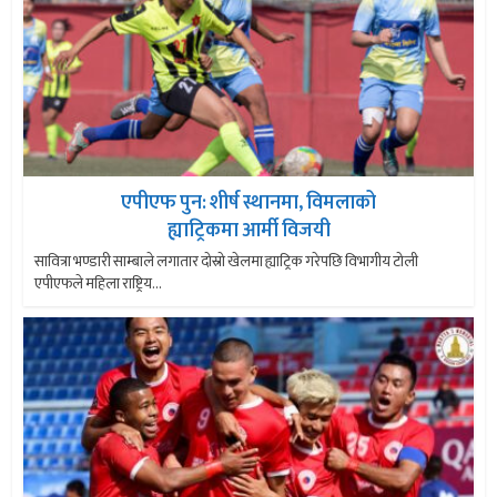
एपीएफ पुन: शीर्ष स्थानमा, विमलाको
ह्याट्रिकमा आर्मी विजयी
सावित्रा भण्डारी साम्बाले लगातार दोस्रो खेलमा ह्याट्रिक गरेपछि विभागीय टोली
एपीएफले महिला राष्ट्रिय...