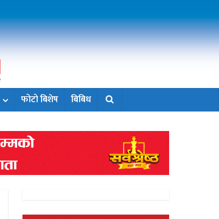
फोटो बिशेष
बिबिध