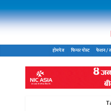
होमपेज
फिचर पोस्ट
फेशन / सौ
T