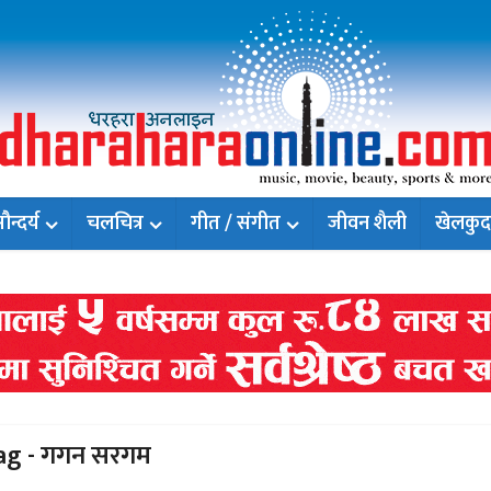
न्दर्य
चलचित्र
गीत / संगीत
जीवन शैली
खेलकुद
ag - गगन सरगम