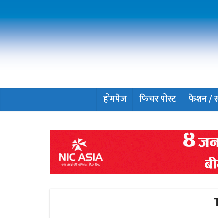
होमपेज
फिचर पोस्ट
फेशन / सौ
T