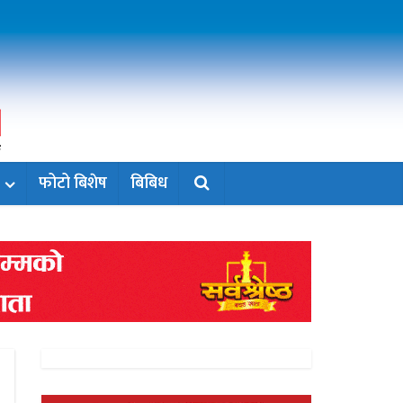
फोटो बिशेष
बिबिध