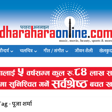
न्दर्य
चलचित्र
गीत / संगीत
जीवन शैली
खेलकुद
ag - पूजा शर्मा