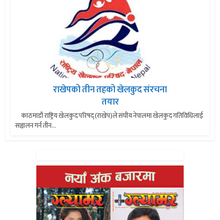
राखेपको तीन तहको खेलकुद संरचना
तयार
काठमाडौं राष्ट्रिय खेलकुद परिषद् (राखेप)ले संघीय नेपालमा खेलकुद गतिविधिलाई
सञ्चालन गर्न तीन...