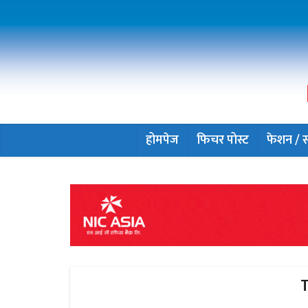
होमपेज
फिचर पोस्ट
फेशन / सौ
T