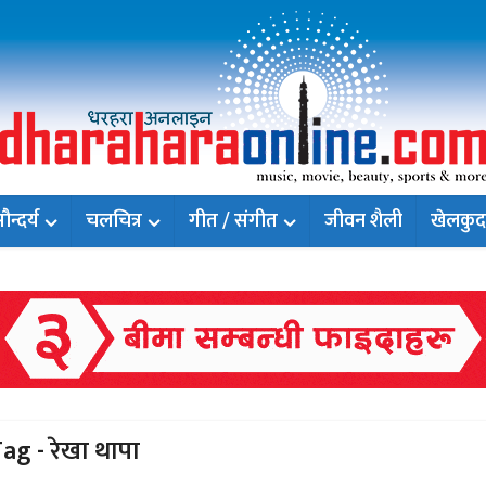
न्दर्य
चलचित्र
गीत / संगीत
जीवन शैली
खेलकुद
ag - रेखा थापा