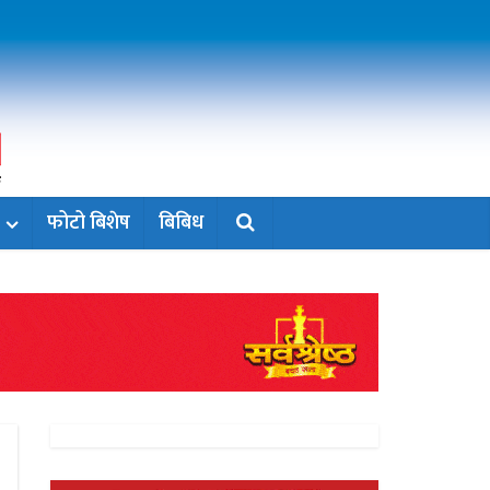
फोटो बिशेष
बिबिध