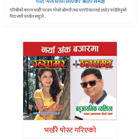
गीत ‘मैले माया लाएको’ श्रोता समक्ष
गरिबीको कारण भर्खरै घरजम गरेको श्रीमती तथा घरपरिवारलाई छाडेर परदेशिनुको
पिडा साथै घरखेत साहुले...
भर्खरै पोस्ट गरिएको