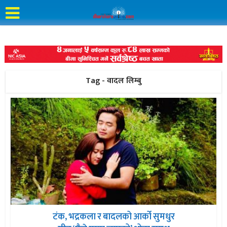
Tag - वादल लिम्बु
टंक, भद्रकला र बादलको आर्को सुमधुर