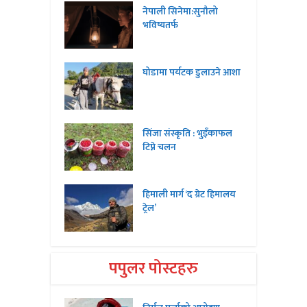
नेपाली सिनेमा:सुनौलो
भविष्यतर्फ
घोडामा पर्यटक डुलाउने आशा
सिंजा संस्कृति : भुइँकाफल
टिप्ने चलन
हिमाली मार्ग ‘द ग्रेट हिमालय
ट्रेल’
पपुलर पोस्टहरु