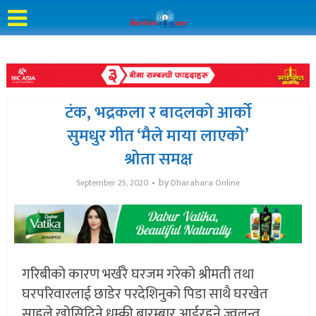
टंक, भद्रकला र बादलको आर्को
सुमधुर गीत ‘मैले माया लाएको’
श्रोता समक्ष
by
September 25, 2020
Dharahara Online
गरिबीको कारण भर्खरै घरजम गरेको श्रीमती तथा
घरपरिवारलाई छाडेर परदेशिनुको पिडा साथै घरखेत
साहुले खोसिदिने धम्की बारम्बार आईरहने ज्वलन्त