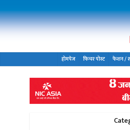
होमपेज
फिचर पोस्ट
फेशन / सौ
Categ