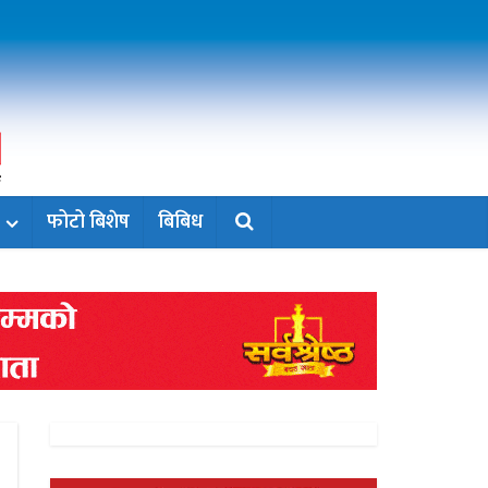
फोटो बिशेष
बिबिध