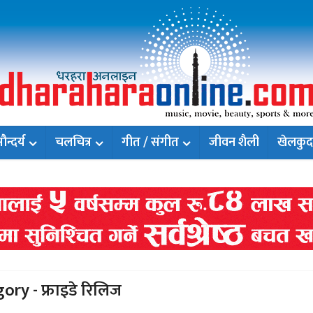
न्दर्य
चलचित्र
गीत / संगीत
जीवन शैली
खेलकुद
ory - फ्राइडे रिलिज