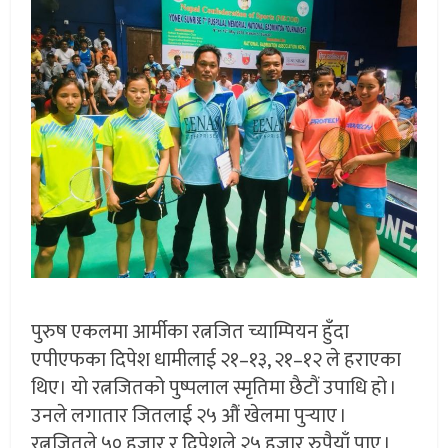
पुरुष एकलमा आर्मीका रत्नजित च्याम्पियन हुँदा
एपीएफका दिपेश धामीलाई २१–१३, २१–१२ ले हराएका
थिए। यो रत्नजितको पुष्पलाल स्मृतिमा छैटौं उपाधि हो ।
उनले लगातार जितलाई २५ औं खेलमा पुर्‍याए ।
रत्नजितले ५० हजार र दिपेशले २५ हजार रुपैयाँ पाए ।