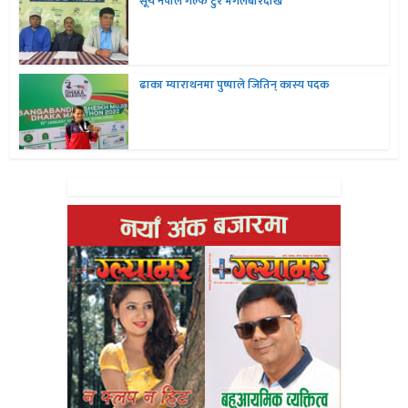
सूर्य नेपाल गल्फ टुर मंगलबारदेखि
ढाका म्याराथनमा पुष्पाले जितिन् कास्य पदक