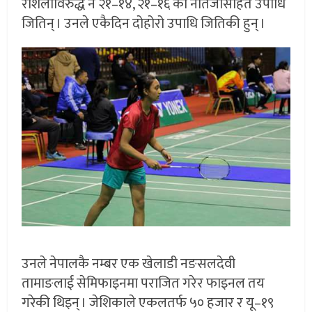
रशिलाविरुद्ध नै २१–१४, २१–१६ को नतिजासहित उपाधि
जितिन् । उनले एकैदिन दोहोरो उपाधि जितिकी हुन् ।
उनले नेपालकै नम्बर एक खेलाडी नङसलदेवी
तामाङलाई सेमिफाइनमा पराजित गरेर फाइनल तय
गरेकी थिइन् । जेशिकाले एकलतर्फ ५० हजार र यू–१९