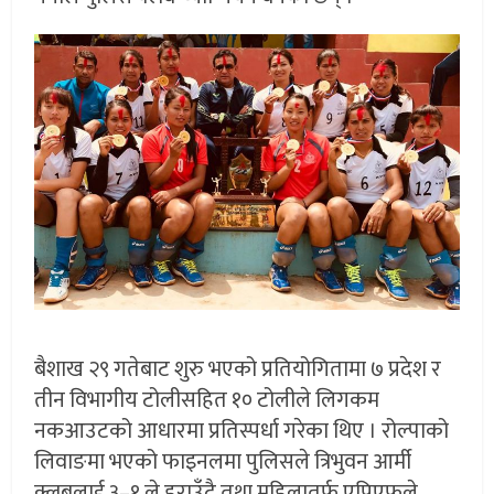
बैशाख २९ गतेबाट शुरु भएको प्रतियोगितामा ७ प्रदेश र
तीन विभागीय टोलीसहित १० टोलीले लिगकम
नकआउटको आधारमा प्रतिस्पर्धा गरेका थिए । रोल्पाको
लिवाङमा भएको फाइनलमा पुलिसले त्रिभुवन आर्मी
क्लबलाई ३–१ ले हराउँदै तथा महिलातर्फ एपिएफले