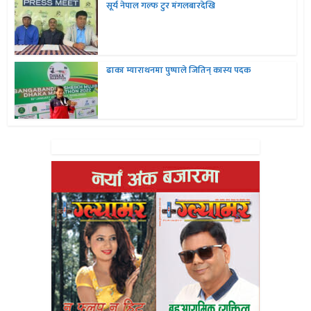
सूर्य नेपाल गल्फ टुर मंगलबारदेखि
ढाका म्याराथनमा पुष्पाले जितिन् कास्य पदक