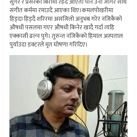
सुगर र प्रेसरको बिरामी रहदै आएता पनि उनी जागर साथ
संगीत कर्ममा रमाउदै आएका थिए।कमलपोखरीमा
हिड्दा हिड्दै शरिरमा असजिलो अनुभब गरेर नजिकैको
औषधी पसलमा गएर औषधी किनेर खादै गर्दा त्यहि
एक्कासी ढल्न पुगे। तुरुन्त नजिकैको हिमाल अस्पताल
पुर्याउदा डक्टरले मृत घोषणा गरिदिए।