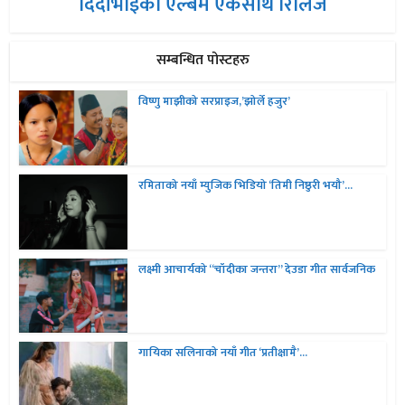
दिदीभाइको एल्बम एकसाथ रिलिज
सम्बन्धित पोस्टहरु
विष्णु माझीको सरप्राइज,’झोर्ले हजुर’
रमिताको नयाँ म्युजिक भिडियो ‘तिमी निष्ठुरी भयौ’...
लक्ष्मी आचार्यको “चॉदीका जन्तरा” देउडा गीत सार्वजनिक
गायिका सलिनाको नयाँ गीत ‘प्रतीक्षामै’...